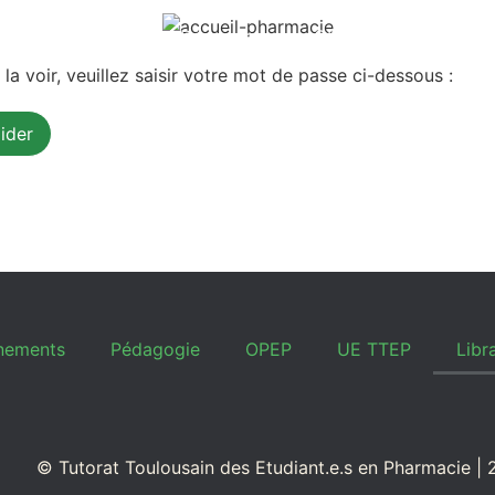
Evénements
Pédagogie
OPEP
UE TTEP
a voir, veuillez saisir votre mot de passe ci-dessous :
nements
Pédagogie
OPEP
UE TTEP
Libra
© Tutorat Toulousain des Etudiant.e.s en Pharmacie |