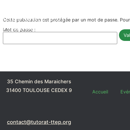
Tutorat Toulousain des
Accueil
Étudiant.e.s en
Cette publication est protégée par un mot de passe. Pour l
Contact
Pharmacie
Mot de passe :
35 Chemin des Maraichers
31400 TOULOUSE CEDEX 9
Accueil
Evé
contact@tutorat-ttep.org