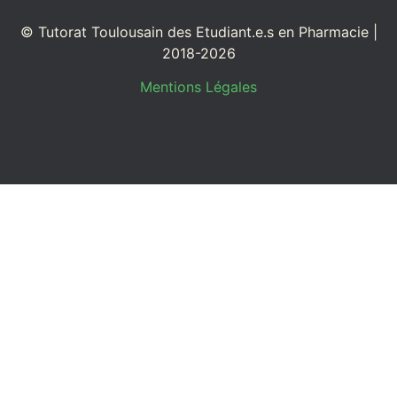
© Tutorat Toulousain des Etudiant.e.s en Pharmacie |
2018-2026
Mentions Légales