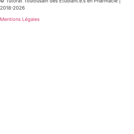
© Tutorat Toulousain des Etudiant.e.s en Pharmacie |
2018-2026
Mentions Légales