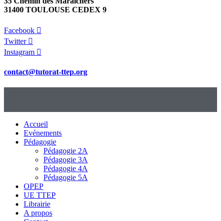
35 Chemin des Maraichers
31400 TOULOUSE CEDEX 9
Facebook
Twitter
Instagram
contact@tutorat-ttep.org
Accueil
Evénements
Pédagogie
Pédagogie 2A
Pédagogie 3A
Pédagogie 4A
Pédagogie 5A
OPEP
UE TTEP
Librairie
A propos